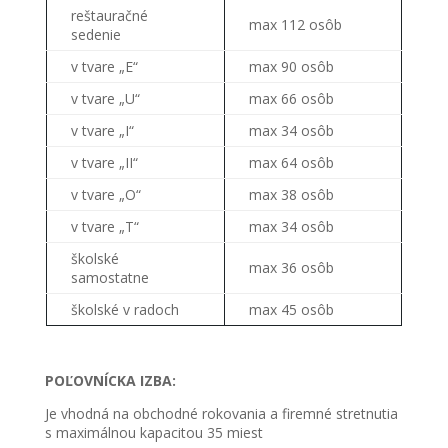
reštauračné
max 112 osôb
sedenie
v tvare „E“
max 90 osôb
v tvare „U“
max 66 osôb
v tvare „I“
max 34 osôb
v tvare „II“
max 64 osôb
v tvare „O“
max 38 osôb
v tvare „T“
max 34 osôb
školské
max 36 osôb
samostatne
školské v radoch
max 45 osôb
POĽOVNÍCKA IZBA:
Je vhodná na obchodné rokovania a firemné stretnutia
s maximálnou kapacitou 35 miest