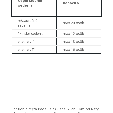
Usporiadanie
Kapacita
sedenia
reštauračné
max 24 osôb
sedenie
školské sedenie
max 12 osôb
v tvare „I“
max 18 osôb
v tvare „T“
max 16 osôb
Penzión a reštaurácia Salaš Cabaj – len 5 km od Nitry.