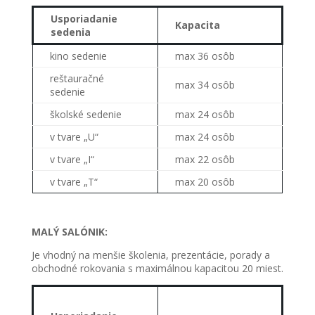
Usporiadanie
Kapacita
sedenia
kino sedenie
max 36 osôb
reštauračné
max 34 osôb
sedenie
školské sedenie
max 24 osôb
v tvare „U“
max 24 osôb
v tvare „I“
max 22 osôb
v tvare „T“
max 20 osôb
MALÝ SALÓNIK:
Je vhodný na menšie školenia, prezentácie, porady a
obchodné rokovania s maximálnou kapacitou 20 miest.